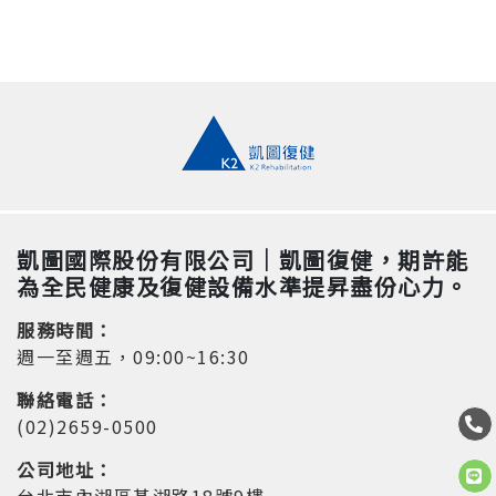
場的了解，以及產品
設備規劃的經驗，我
們竭誠協助客戶完成
復健科診所、物理治
療所的開業過程。從
開業計畫方案、設備
規劃平面圖製作、設
備建議報告至售後服
務等事項，我們將會
是客戶最能信任的合
作夥伴。
凱圖國際股份有限公司｜凱圖復健，期許能
為全民健康及復健設備水準提昇盡份心力。
服務時間：
週一至週五，09:00~16:30
聯絡電話：
(02)2659-0500
公司地址：